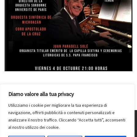
Diamo valore alla tua privacy
Utilizziamo i cookie per migliorare la tua esperienza di
navigazione, offrirti pubblicità o contenuti personalizzati e
analizzare il nostro traffico. Cliccando “Accetta tutti”, acconsenti
© 2026
Juan Paradell Solé
– Tutti i diritti riservati
al nostro utilizzo dei cookie.
Powered by
WP
– Designed con il
tema Customizr