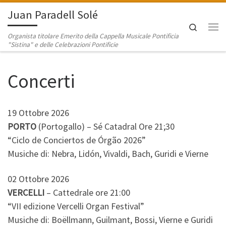
Juan Paradell Solé
Passa al contenuto
Search
Me
Organista titolare Emerito della Cappella Musicale Pontificia
"Sistina" e delle Celebrazioni Pontificie
Concerti
19 Ottobre 2026
PORTO
(Portogallo) – Sé Catadral Ore 21;30
“Ciclo de Conciertos de Órgão 2026”
Musiche di: Nebra, Lidón, Vivaldi, Bach, Guridi e Vierne
02 Ottobre 2026
VERCELLI
– Cattedrale ore 21:00
“VII edizione Vercelli Organ Festival”
Musiche di: Boëllmann, Guilmant, Bossi, Vierne e Guridi