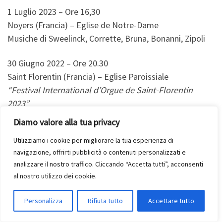
1 Luglio 2023 – Ore 16,30
Noyers (Francia) – Eglise de Notre-Dame
Musiche di Sweelinck, Corrette, Bruna, Bonanni, Zipoli
30 Giugno 2022 – Ore 20.30
Saint Florentin (Francia) – Eglise Paroissiale
“Festival International d’Orgue de Saint-Florentin
2023”
Musiche di Cabanilles, Corrette, Provesi, Bach, Mozart,
Diamo valore alla tua privacy
Rameau, Miserachs, Guridi
Utilizziamo i cookie per migliorare la tua esperienza di
navigazione, offrirti pubblicità o contenuti personalizzati e
24 Giugno 2023 – Ore 20
analizzare il nostro traffico. Cliccando “Accetta tutti”, acconsenti
Ceccano (Italia) – Chiesa di S.Giovanni
al nostro utilizzo dei cookie.
con la flautista Camilla Refice
Musiche di Cabanilles, Vivaldi, Corrette, Debussy,
Personalizza
Rifiuta tutto
Accettare tutto
Piazzolla, Pergolesi